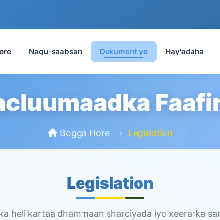
ore
Nagu-saabsan
Dukumentiyo
Hay'adaha
cluumaadka Faafi
Bogga Hore
Legislation
Legislation
a heli kartaa dhammaan sharciyada iyo xeerarka sa