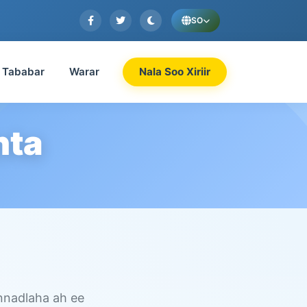
SO
Tababar
Warar
Nala Soo Xiriir
nta
nnadlaha ah ee