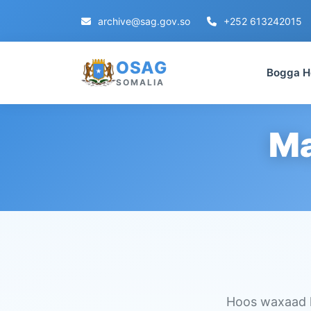
archive@sag.gov.so
+252 613242015
OSAG
Bogga H
SOMALIA
Ma
Hoos waxaad k